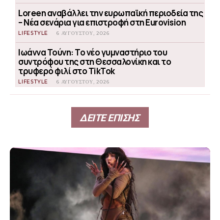
Loreen αναβάλλει την ευρωπαϊκή περιοδεία της
– Νέα σενάρια για επιστροφή στη Eurovision
LIFESTYLE
6 ΑΥΓΟΎΣΤΟΥ, 2026
Ιωάννα Τούνη: Το νέο γυμναστήριο του
συντρόφου της στη Θεσσαλονίκη και το
τρυφερό φιλί στο TikTok
LIFESTYLE
6 ΑΥΓΟΎΣΤΟΥ, 2026
ΔΕΙΤΕ ΕΠΙΣΗΣ