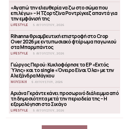
«Αγαπώ την ελευθερία να ζω στο σώμα που
επιλέγω» – Η Τζορτζίνα Ροντρίγκεζ απαντά για
την εμφάνισή της
LIFESTYLE
5 ΑΥΓΟΎΣΤΟΥ, 2026
Rihanna θριαμβευτική επιστροφή στο Crop
Over 2026 με εντυπωσιακό φτέρωμα παγωνιού
στα Μπαρμπάντος
LIFESTYLE
5 ΑΥΓΟΎΣΤΟΥ, 2026
Γιώργος Περού: Κυκλοφόρησε το EP «Εκτός
Ύλης» και το single «Όνειρο Είναι Όλα» με την
Αλεξάνδρα Μάγκου
ΜΟΥΣΙΚΗ
5 ΑΥΓΟΎΣΤΟΥ, 2026
Αριάνα Γκράντε κάνει προσωρινό διάλειμμα από
τη δημοσιότητα μετά την περιοδεία της – Η
εξομολόγηση στο Σικάγο
LIFESTYLE
5 ΑΥΓΟΎΣΤΟΥ, 2026