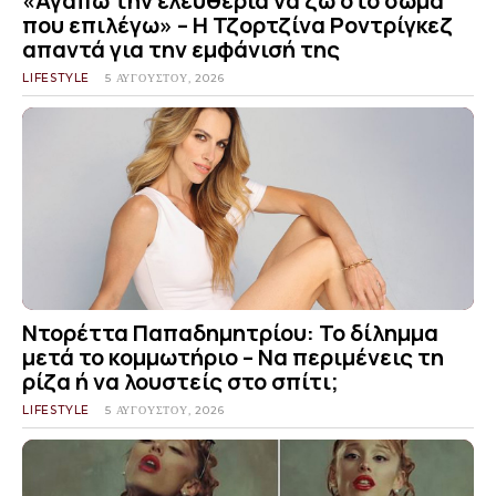
«Αγαπώ την ελευθερία να ζω στο σώμα
που επιλέγω» – Η Τζορτζίνα Ροντρίγκεζ
απαντά για την εμφάνισή της
LIFESTYLE
5 ΑΥΓΟΎΣΤΟΥ, 2026
Ντορέττα Παπαδημητρίου: Το δίλημμα
μετά το κομμωτήριο – Να περιμένεις τη
ρίζα ή να λουστείς στο σπίτι;
LIFESTYLE
5 ΑΥΓΟΎΣΤΟΥ, 2026