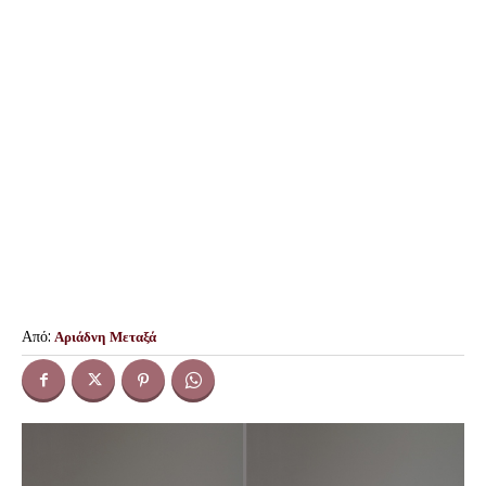
Από:
Αριάδνη Μεταξά