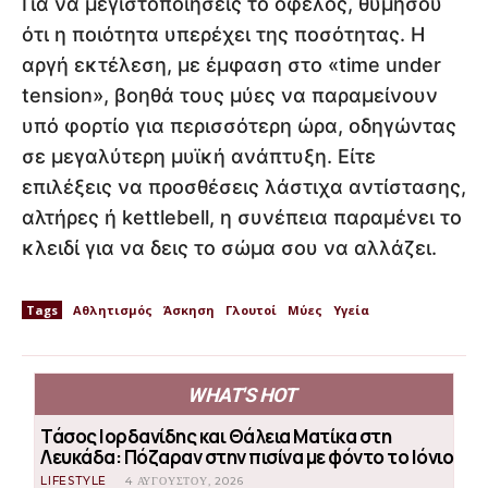
Για να μεγιστοποιήσεις το όφελος, θυμήσου
ότι η ποιότητα υπερέχει της ποσότητας. Η
αργή εκτέλεση, με έμφαση στο «time under
tension», βοηθά τους μύες να παραμείνουν
υπό φορτίο για περισσότερη ώρα, οδηγώντας
σε μεγαλύτερη μυϊκή ανάπτυξη. Είτε
επιλέξεις να προσθέσεις λάστιχα αντίστασης,
αλτήρες ή kettlebell, η συνέπεια παραμένει το
κλειδί για να δεις το σώμα σου να αλλάζει.
Tags
Αθλητισμός
Άσκηση
Γλουτοί
Μύες
Υγεία
WHAT'S HOT
Τάσος Ιορδανίδης και Θάλεια Ματίκα στη
Λευκάδα: Πόζαραν στην πισίνα με φόντο το Ιόνιο
LIFESTYLE
4 ΑΥΓΟΎΣΤΟΥ, 2026