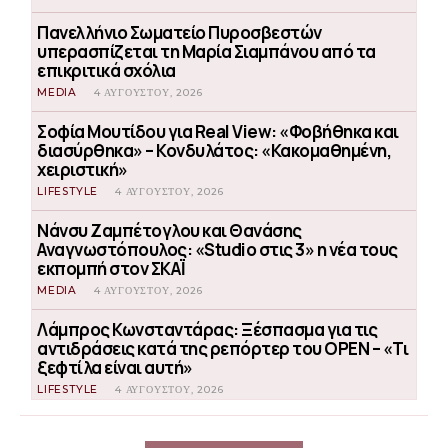
Πανελλήνιο Σωματείο Πυροσβεστών
υπερασπίζεται τη Μαρία Σιαμπάνου από τα
επικριτικά σχόλια
MEDIA
4 ΑΥΓΟΎΣΤΟΥ, 2026
Σοφία Μουτίδου για Real View: «Φοβήθηκα και
διασύρθηκα» – Κονδυλάτος: «Κακομαθημένη,
χειριστική»
LIFESTYLE
4 ΑΥΓΟΎΣΤΟΥ, 2026
Νάνσυ Ζαμπέτογλου και Θανάσης
Αναγνωστόπουλος: «Studio στις 3» η νέα τους
εκπομπή στον ΣΚΑΪ
MEDIA
4 ΑΥΓΟΎΣΤΟΥ, 2026
Λάμπρος Κωνσταντάρας: Ξέσπασμα για τις
αντιδράσεις κατά της ρεπόρτερ του OPEN – «Τι
ξεφτίλα είναι αυτή»
LIFESTYLE
4 ΑΥΓΟΎΣΤΟΥ, 2026