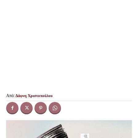
Από:
Δάφνη Χριστοπούλου