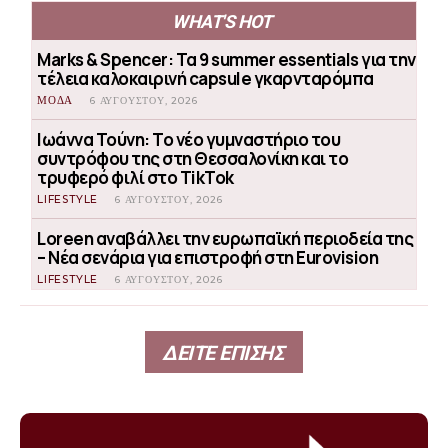
WHAT'S HOT
Marks & Spencer: Τα 9 summer essentials για την
τέλεια καλοκαιρινή capsule γκαρνταρόμπα
ΜΟΔΑ
6 ΑΥΓΟΎΣΤΟΥ, 2026
Ιωάννα Τούνη: Το νέο γυμναστήριο του
συντρόφου της στη Θεσσαλονίκη και το
τρυφερό φιλί στο TikTok
LIFESTYLE
6 ΑΥΓΟΎΣΤΟΥ, 2026
Loreen αναβάλλει την ευρωπαϊκή περιοδεία της
– Νέα σενάρια για επιστροφή στη Eurovision
LIFESTYLE
6 ΑΥΓΟΎΣΤΟΥ, 2026
ΔΕΙΤΕ ΕΠΙΣΗΣ