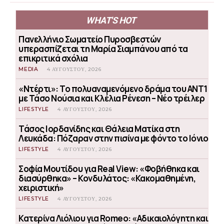
WHAT'S HOT
Πανελλήνιο Σωματείο Πυροσβεστών
υπερασπίζεται τη Μαρία Σιαμπάνου από τα
επικριτικά σχόλια
MEDIA
4 ΑΥΓΟΎΣΤΟΥ, 2026
«Ντέρτι»: Το πολυαναμενόμενο δράμα του ΑΝΤ1
με Τάσο Νούσια και Κλέλια Ρένεση – Νέο τρέιλερ
LIFESTYLE
4 ΑΥΓΟΎΣΤΟΥ, 2026
Τάσος Ιορδανίδης και Θάλεια Ματίκα στη
Λευκάδα: Πόζαραν στην πισίνα με φόντο το Ιόνιο
LIFESTYLE
4 ΑΥΓΟΎΣΤΟΥ, 2026
Σοφία Μουτίδου για Real View: «Φοβήθηκα και
διασύρθηκα» – Κονδυλάτος: «Κακομαθημένη,
χειριστική»
LIFESTYLE
4 ΑΥΓΟΎΣΤΟΥ, 2026
Κατερίνα Λιόλιου για Romeo: «Αδικαιολόγητη και