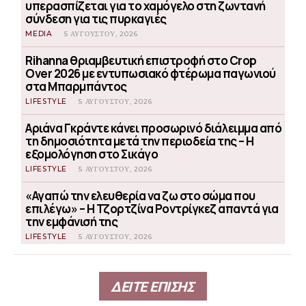
υπερασπίζεται για το χαμόγελο στη ζωντανή
σύνδεση για τις πυρκαγιές
MEDIA
5 ΑΥΓΟΎΣΤΟΥ, 2026
Rihanna θριαμβευτική επιστροφή στο Crop
Over 2026 με εντυπωσιακό φτέρωμα παγωνιού
στα Μπαρμπάντος
LIFESTYLE
5 ΑΥΓΟΎΣΤΟΥ, 2026
Αριάνα Γκράντε κάνει προσωρινό διάλειμμα από
τη δημοσιότητα μετά την περιοδεία της – Η
εξομολόγηση στο Σικάγο
LIFESTYLE
5 ΑΥΓΟΎΣΤΟΥ, 2026
«Αγαπώ την ελευθερία να ζω στο σώμα που
επιλέγω» – Η Τζορτζίνα Ροντρίγκεζ απαντά για
την εμφάνισή της
LIFESTYLE
5 ΑΥΓΟΎΣΤΟΥ, 2026
ΔΕΙΤΕ ΕΠΙΣΗΣ