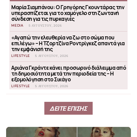
Μαρία Σιαμπάνου: Ο Γρηγόρης Γκουντάρας την
υπερασπίζεται για το χαμόγελο στη ζωντανή
σύνδεση για τις πυρκαγιές
MEDIA
5 ΑΥΓΟΎΣΤΟΥ, 2026
«Αγαπώ την ελευθερία να ζω στο σώμα που
επιλέγω» – Η Τζορτζίνα Ροντρίγκεζ απαντά για
την εμφάνισή της
LIFESTYLE
5 ΑΥΓΟΎΣΤΟΥ, 2026
Αριάνα Γκράντε κάνει προσωρινό διάλειμμα από
τη δημοσιότητα μετά την περιοδεία της – Η
εξομολόγηση στο Σικάγο
LIFESTYLE
5 ΑΥΓΟΎΣΤΟΥ, 2026
ΔΕΙΤΕ ΕΠΙΣΗΣ