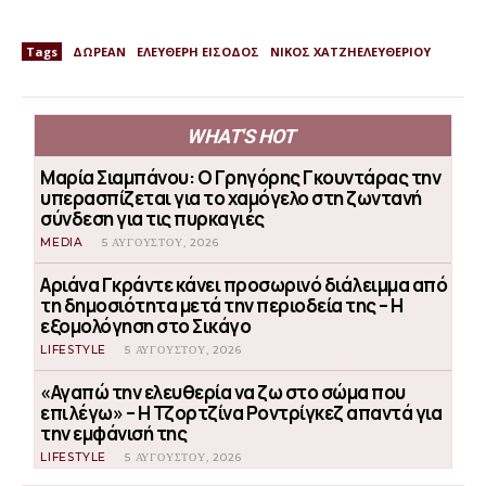
Tags
ΔΩΡΕΑΝ
ΕΛΕΥΘΕΡΗ ΕΙΣΟΔΟΣ
ΝΙΚΟΣ ΧΑΤΖΗΕΛΕΥΘΕΡΙΟΥ
WHAT'S HOT
Μαρία Σιαμπάνου: Ο Γρηγόρης Γκουντάρας την
υπερασπίζεται για το χαμόγελο στη ζωντανή
σύνδεση για τις πυρκαγιές
MEDIA
5 ΑΥΓΟΎΣΤΟΥ, 2026
Αριάνα Γκράντε κάνει προσωρινό διάλειμμα από
τη δημοσιότητα μετά την περιοδεία της – Η
εξομολόγηση στο Σικάγο
LIFESTYLE
5 ΑΥΓΟΎΣΤΟΥ, 2026
«Αγαπώ την ελευθερία να ζω στο σώμα που
επιλέγω» – Η Τζορτζίνα Ροντρίγκεζ απαντά για
την εμφάνισή της
LIFESTYLE
5 ΑΥΓΟΎΣΤΟΥ, 2026