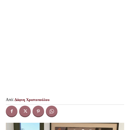
Από:
Δάφνη Χριστοπούλου