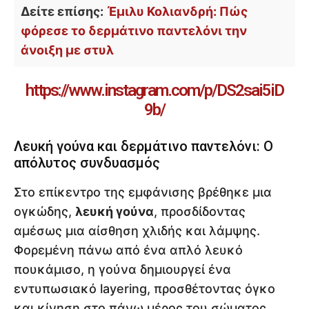
Δείτε επίσης:
Έμιλυ Κολιανδρή: Πώς
φόρεσε το δερμάτινο παντελόνι την
άνοιξη με στυλ
https://www.instagram.com/p/DS2sai5iD
9b/
Λευκή γούνα και δερμάτινο παντελόνι: Ο
απόλυτος συνδυασμός
Στο επίκεντρο της εμφάνισης βρέθηκε μια
ογκώδης,
λευκή γούνα
, προσδίδοντας
αμέσως μια αίσθηση χλιδής και λάμψης.
Φορεμένη πάνω από ένα απλό λευκό
πουκάμισο, η γούνα δημιουργεί ένα
εντυπωσιακό layering, προσθέτοντας όγκο
και κίνηση στο πάνω μέρος του σώματος.