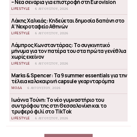
– Νέα σενάρια για επιστροφή στη Eurovision
LIFESTYLE
6 ΑΥΓΟΎΣΤΟΥ, 2026
Λάκης Χαλκιάς: Κηδεύεται δημοσία δαπάνη στο
Α’ Νεκροταφείο Αθηνών
LIFESTYLE
6 ΑΥΓΟΎΣΤΟΥ, 2026
Λάμπρος Κωνσταντάρας: Το συγκινητικό
μήνυμα για τον πατέρα του στα πρώτα γενέθλια
χωρίς εκείνον
LIFESTYLE
6 ΑΥΓΟΎΣΤΟΥ, 2026
Marks & Spencer: Τα 9 summer essentials για την
τέλεια καλοκαιρινή capsule γκαρνταρόμπα
ΜΟΔΑ
6 ΑΥΓΟΎΣΤΟΥ, 2026
Ιωάννα Τούνη: Το νέο γυμναστήριο του
συντρόφου της στη Θεσσαλονίκη και το
τρυφερό φιλί στο TikTok
LIFESTYLE
6 ΑΥΓΟΎΣΤΟΥ, 2026