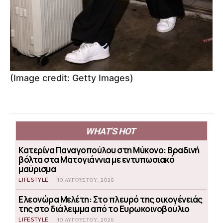
(Image credit: Getty Images)
WHAT'S HOT
Κατερίνα Παναγοπούλου στη Μύκονο: Βραδινή
βόλτα στα Ματογιάννια με εντυπωσιακό
μαύρισμα
LIFESTYLE
10 ΑΥΓΟΎΣΤΟΥ, 2026
Ελεονώρα Μελέτη: Στο πλευρό της οικογένειάς
της στο διάλειμμα από το Ευρωκοινοβούλιο
LIFESTYLE
10 ΑΥΓΟΎΣΤΟΥ, 2026