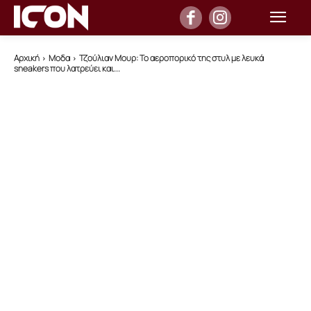
Αρχική
Μοδα
Τζούλιαν Μουρ: Το αεροπορικό της στυλ με λευκά
sneakers που λατρεύει και...