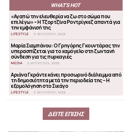
WHAT'S HOT
«Αγαπώ την ελευθερία να ζω στο σώμα που
επιλέγω» – Η Τζορτζίνα Ροντρίγκεζ απαντά για
την εμφάνισή της
LIFESTYLE
5 ΑΥΓΟΎΣΤΟΥ, 2026
Μαρία Σιαμπάνου: Ο Γρηγόρης Γκουντάρας την
υπερασπίζεται για το χαμόγελο στη ζωντανή
σύνδεση για τις πυρκαγιές
MEDIA
5 ΑΥΓΟΎΣΤΟΥ, 2026
Αριάνα Γκράντε κάνει προσωρινό διάλειμμα από
τη δημοσιότητα μετά την περιοδεία της – Η
εξομολόγηση στο Σικάγο
LIFESTYLE
5 ΑΥΓΟΎΣΤΟΥ, 2026
ΔΕΙΤΕ ΕΠΙΣΗΣ