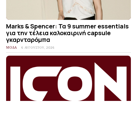
Marks & Spencer: Τα 9 summer essentials
για την τέλεια καλοκαιρινή capsule
γκαρνταρόμπα
ΜΟΔΑ
6 ΑΥΓΟΎΣΤΟΥ, 2026
Ιωάννα Τούνη: Το νέο γυμναστήριο του
συντρόφου της στη Θεσσαλονίκη και το
τρυφερό φιλί στο TikTok