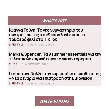
WHAT'S HOT
Ιωάννα Τούνη: Το νέο γυμναστήριο του
συντρόφου της στη Θεσσαλονίκη και το
τρυφερό φιλί στο TikTok
LIFESTYLE
6 ΑΥΓΟΎΣΤΟΥ, 2026
Marks & Spencer: Τα 9 summer essentials για την
τέλεια καλοκαιρινή capsule γκαρνταρόμπα
ΜΟΔΑ
6 ΑΥΓΟΎΣΤΟΥ, 2026
Loreen αναβάλλει την ευρωπαϊκή περιοδεία της
– Νέα σενάρια για επιστροφή στη Eurovision
LIFESTYLE
6 ΑΥΓΟΎΣΤΟΥ, 2026
ΔΕΙΤΕ ΕΠΙΣΗΣ