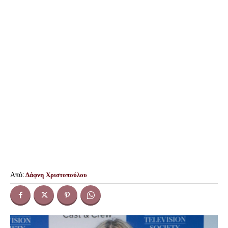
Από:
Δάφνη Χριστοπούλου