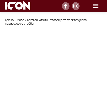
Αρχική
Μοδα
Κέιτ Γουίνσλετ: Η απόδειξη ότι τα skinny jeans
παραμένουν στη μόδα