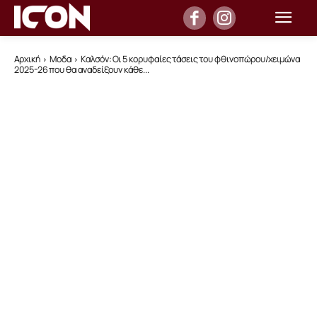
Αρχική
Μοδα
Καλσόν: Οι 5 κορυφαίες τάσεις του φθινοπώρου/χειμώνα
2025-26 που θα αναδείξουν κάθε...