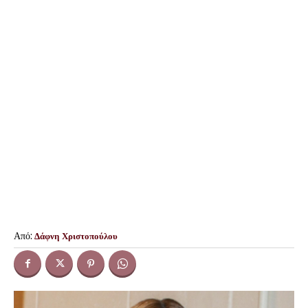
Από:
Δάφνη Χριστοπούλου