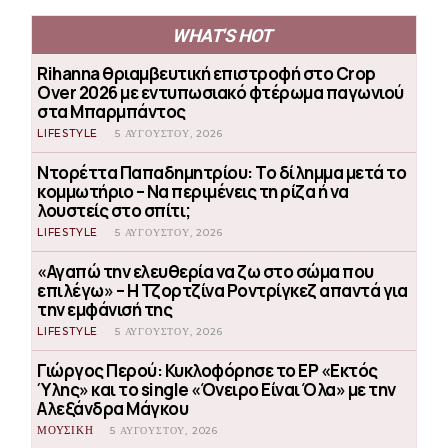
WHAT'S HOT
Rihanna θριαμβευτική επιστροφή στο Crop
Over 2026 με εντυπωσιακό φτέρωμα παγωνιού
στα Μπαρμπάντος
LIFESTYLE
5 ΑΥΓΟΎΣΤΟΥ, 2026
Ντορέττα Παπαδημητρίου: Το δίλημμα μετά το
κομμωτήριο – Να περιμένεις τη ρίζα ή να
λουστείς στο σπίτι;
LIFESTYLE
5 ΑΥΓΟΎΣΤΟΥ, 2026
«Αγαπώ την ελευθερία να ζω στο σώμα που
επιλέγω» – Η Τζορτζίνα Ροντρίγκεζ απαντά για
την εμφάνισή της
LIFESTYLE
5 ΑΥΓΟΎΣΤΟΥ, 2026
Γιώργος Περού: Κυκλοφόρησε το EP «Εκτός
Ύλης» και το single «Όνειρο Είναι Όλα» με την
Αλεξάνδρα Μάγκου
ΜΟΥΣΙΚΗ
5 ΑΥΓΟΎΣΤΟΥ, 2026