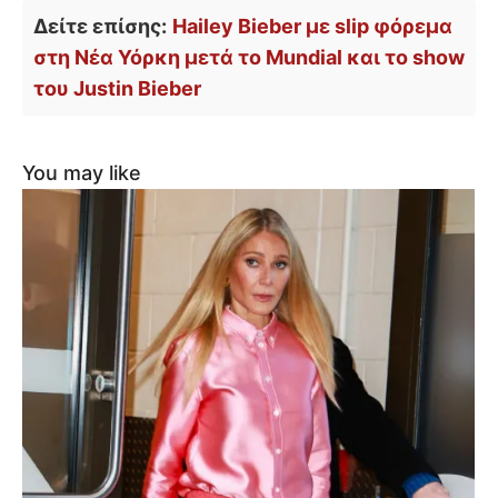
Δείτε επίσης:
Hailey Bieber με slip φόρεμα
στη Νέα Υόρκη μετά το Mundial και το show
του Justin Bieber
You may like