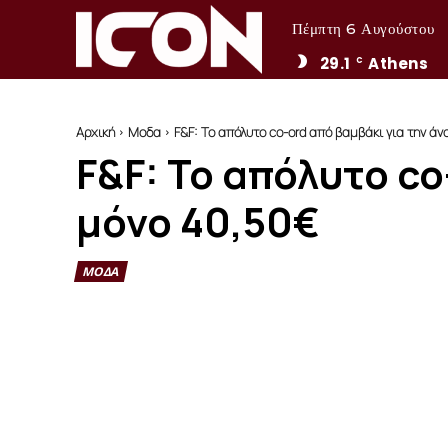
Πέμπτη 6 Αυγούστου
29.1
Athens
C
Αρχική
Μοδα
F&F: Το απόλυτο co-ord από βαμβάκι για την άν
F&F: Το απόλυτο co
μόνο 40,50€
ΜΟΔΑ