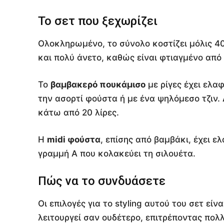
Το σετ που ξεχωρίζει
Ολοκληρωμένο, το σύνολο κοστίζει μόλις 40,
και πολύ άνετο, καθώς είναι φτιαγμένο από
Το
βαμβακερό πουκάμισο
με ρίγες έχει ελαφ
την ασορτί φούστα ή με ένα ψηλόμεσο τζιν. Δ
κάτω από 20 λίρες.
Η
midi φούστα
, επίσης από βαμβάκι, έχει ε
γραμμή Α που κολακεύει τη σιλουέτα.
Πώς να το συνδυάσετε
Οι επιλογές για το styling αυτού του σετ εί
λειτουργεί σαν ουδέτερο, επιτρέποντας πολ