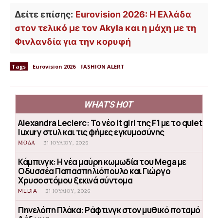
Δείτε επίσης:
Eurovision 2026: Η Ελλάδα
στον τελικό με τον Akyla και η μάχη με τη
Φινλανδία για την κορυφή
Tags
Eurovision 2026
FASHION ALERT
WHAT'S HOT
Alexandra Leclerc: Το νέο it girl της F1 με το quiet
luxury στυλ και τις φήμες εγκυμοσύνης
ΜΟΔΑ
31 ΙΟΥΛΊΟΥ, 2026
Κάμπινγκ: Η νέα μαύρη κωμωδία του Mega με
Οδυσσέα Παπασπηλιόπουλο και Γιώργο
Χρυσοστόμου ξεκινά σύντομα
MEDIA
31 ΙΟΥΛΊΟΥ, 2026
Πηνελόπη Πλάκα: Ράφτινγκ στον μυθικό ποταμό