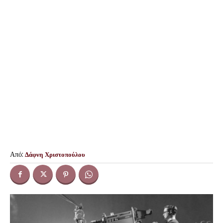
Από:
Δάφνη Χριστοπούλου