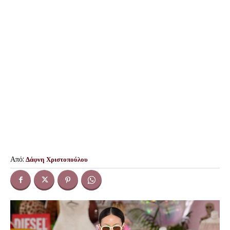
Από:
Δάφνη Χριστοπούλου