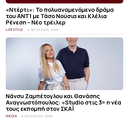
«Ντέρτι»: Το πολυαναμενόμενο δράμα
του ΑΝΤ1 με Τάσο Νούσια και Κλέλια
Ρένεση – Νέο τρέιλερ
LIFESTYLE
4 ΑΥΓΟΎΣΤΟΥ, 2026
Νάνσυ Ζαμπέτογλου και Θανάσης
Αναγνωστόπουλος: «Studio στις 3» η νέα
τους εκπομπή στον ΣΚΑΪ
MEDIA
4 ΑΥΓΟΎΣΤΟΥ, 2026