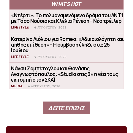
WHAT'S HOT
«Ντέρτι»: Το πολυαναμενόμενο δράμα του ΑΝΤ1
με Τάσο Νούσια και Κλέλια Ρένεση – Νέο τρέιλερ
LIFESTYLE
4 ΑΥΓΟΎΣΤΟΥ, 2026
Κατερίνα Λιόλιου για Romeo: «Αδικαιολόγητη και
αήθης επίθεση» – Η σύμβαση έληξε στις 25
Ιουλίου
LIFESTYLE
4 ΑΥΓΟΎΣΤΟΥ, 2026
Νάνσυ Ζαμπέτογλου και Θανάσης
Αναγνωστόπουλος: «Studio στις 3» η νέα τους
εκπομπή στον ΣΚΑΪ
MEDIA
4 ΑΥΓΟΎΣΤΟΥ, 2026
ΔΕΙΤΕ ΕΠΙΣΗΣ