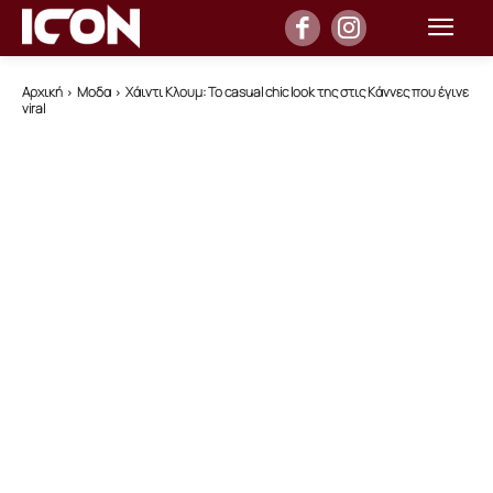
Αρχική
Μοδα
Χάιντι Κλουμ: Το casual chic look της στις Κάννες που έγινε
viral