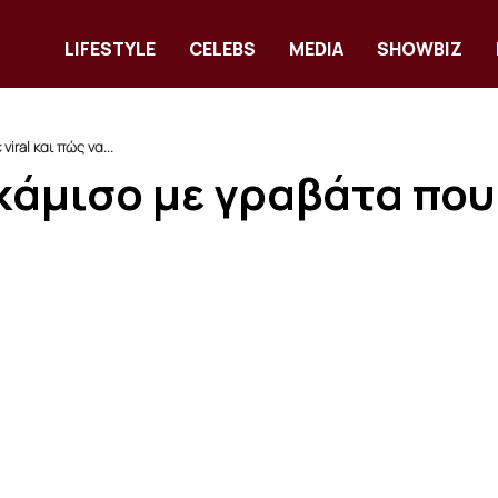
LIFESTYLE
CELEBS
MEDIA
SHOWBIZ
iral και πώς να...
κάμισο με γραβάτα που έ