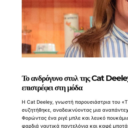
Το ανδρόγυνο στυλ της Cat Deele
επιστρέφει στη μόδα
Η Cat Deeley, γνωστή παρουσιάστρια του «T
συζητήθηκε, αναδεικνύοντας μια αναπάντεχ
Φορώντας ένα ριγέ μπλε και λευκό πουκάμι
φαρδιά ναυτικά παντελόνια και καφέ μποτάκ