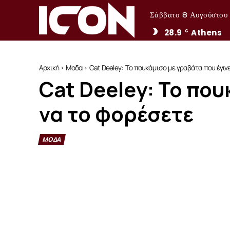
Σάββατο 8 Αυγούστου
28.9
Athens
C
Αρχική
Μοδα
Cat Deeley: Το πουκάμισο με γραβάτα που έγινε v
Cat Deeley: Το που
να το φορέσετε
ΜΟΔΑ