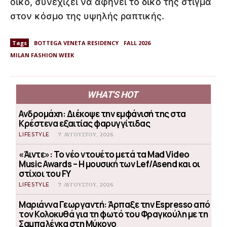
οίκο, συνεχίζει να αφήνει το δικό της στίγμα
στον κόσμο της υψηλής ραπτικής.
Tags
BOTTEGA VENETA RESIDENCY
FALL 2026
MILAN FASHION WEEK
WHAT'S HOT
Ανδρομάχη: Διέκοψε την εμφάνισή της στα
Κρέστενα εξαιτίας φαρυγγίτιδας
LIFESTYLE
7 ΑΥΓΟΎΣΤΟΥ, 2026
«Άιντε»: Το νέο ντουέτο μετά τα Mad Video
Music Awards – Η μουσική των Lef/Asend και οι
στίχοι του FY
LIFESTYLE
7 ΑΥΓΟΎΣΤΟΥ, 2026
Μαριάννα Γεωργαντή: Άρπαξε την Espresso από
τον Κολοκυθά για τη φωτό του Φραγκούλη με τη
Σαμπαλένκα στη Μύκονο