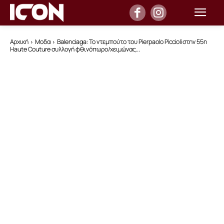
Αρχική
Μοδα
Balenciaga: Το ντεμπούτο του Pierpaolo Piccioli στην 55η
Haute Couture συλλογή φθινόπωρο/χειμώνας...