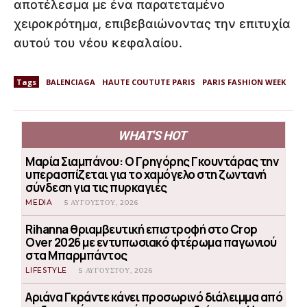
αποτέλεσμα με ένα παρατεταμένο
χειροκρότημα, επιβεβαιώνοντας την επιτυχία
αυτού του νέου κεφαλαίου.
Tags
BALENCIAGA
HAUTE COUTUTE PARIS
PARIS FASHION WEEK
WHAT'S HOT
Μαρία Σιαμπάνου: Ο Γρηγόρης Γκουντάρας την
υπερασπίζεται για το χαμόγελο στη ζωντανή
σύνδεση για τις πυρκαγιές
MEDIA
5 ΑΥΓΟΎΣΤΟΥ, 2026
Rihanna θριαμβευτική επιστροφή στο Crop
Over 2026 με εντυπωσιακό φτέρωμα παγωνιού
στα Μπαρμπάντος
LIFESTYLE
5 ΑΥΓΟΎΣΤΟΥ, 2026
Αριάνα Γκράντε κάνει προσωρινό διάλειμμα από