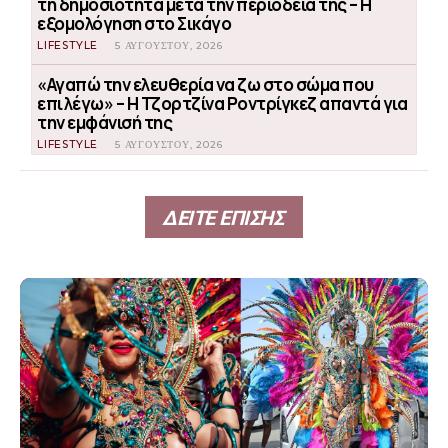
τη δημοσιότητα μετά την περιοδεία της – Η
εξομολόγηση στο Σικάγο
LIFESTYLE
5 ΑΥΓΟΎΣΤΟΥ, 2026
«Αγαπώ την ελευθερία να ζω στο σώμα που
επιλέγω» – Η Τζορτζίνα Ροντρίγκεζ απαντά για
την εμφάνισή της
LIFESTYLE
5 ΑΥΓΟΎΣΤΟΥ, 2026
ΔΕΙΤΕ ΕΠΙΣΗΣ