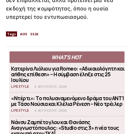
δεν επιβάλλεται, αλλά προτείνει μια νέα
εκδοχή της κομψότητας, όπου η ουσία
υπερτερεί του εντυπωσιασμού.
Tags
AOS
SS26
WHAT'S HOT
Κατερίνα Λιόλιου για Romeo: «Αδικαιολόγητη και
αήθης επίθεση» – Η σύμβαση έληξε στις 25
Ιουλίου
LIFESTYLE
4 ΑΥΓΟΎΣΤΟΥ, 2026
«Ντέρτι»: Το πολυαναμενόμενο δράμα του ΑΝΤ1
με Τάσο Νούσια και Κλέλια Ρένεση – Νέο τρέιλερ
LIFESTYLE
4 ΑΥΓΟΎΣΤΟΥ, 2026
Νάνσυ Ζαμπέτογλου και Θανάσης
Αναγνωστόπουλος: «Studio στις 3» η νέα τους
εκπομπή στον ΣΚΑΪ