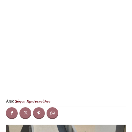
Από:
Δάφνη Χριστοπούλου