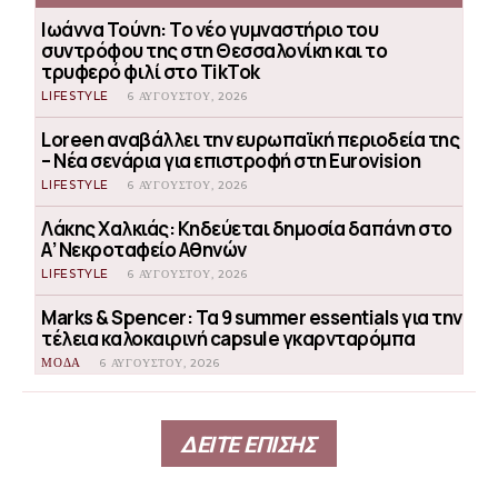
Ιωάννα Τούνη: Το νέο γυμναστήριο του
συντρόφου της στη Θεσσαλονίκη και το
τρυφερό φιλί στο TikTok
LIFESTYLE
6 ΑΥΓΟΎΣΤΟΥ, 2026
Loreen αναβάλλει την ευρωπαϊκή περιοδεία της
– Νέα σενάρια για επιστροφή στη Eurovision
LIFESTYLE
6 ΑΥΓΟΎΣΤΟΥ, 2026
Λάκης Χαλκιάς: Κηδεύεται δημοσία δαπάνη στο
Α’ Νεκροταφείο Αθηνών
LIFESTYLE
6 ΑΥΓΟΎΣΤΟΥ, 2026
Marks & Spencer: Τα 9 summer essentials για την
τέλεια καλοκαιρινή capsule γκαρνταρόμπα
ΜΟΔΑ
6 ΑΥΓΟΎΣΤΟΥ, 2026
ΔΕΙΤΕ ΕΠΙΣΗΣ