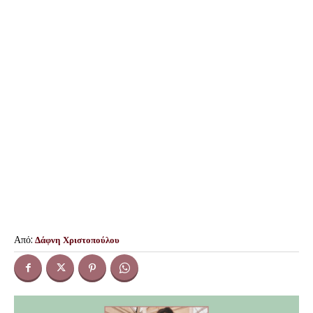
Από:
Δάφνη Χριστοπούλου