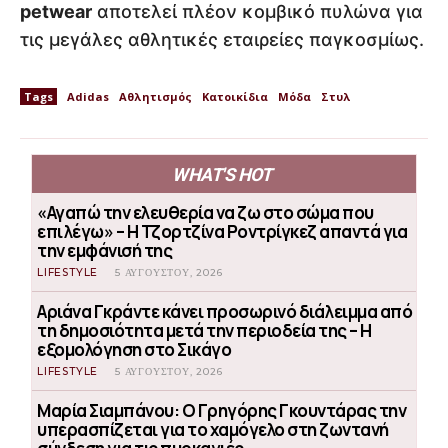
petwear
αποτελεί πλέον κομβικό πυλώνα για
τις μεγάλες αθλητικές εταιρείες παγκοσμίως.
Tags
Adidas
Αθλητισμός
Κατοικίδια
Μόδα
Στυλ
WHAT'S HOT
«Αγαπώ την ελευθερία να ζω στο σώμα που
επιλέγω» – Η Τζορτζίνα Ροντρίγκεζ απαντά για
την εμφάνισή της
LIFESTYLE
5 ΑΥΓΟΎΣΤΟΥ, 2026
Αριάνα Γκράντε κάνει προσωρινό διάλειμμα από
τη δημοσιότητα μετά την περιοδεία της – Η
εξομολόγηση στο Σικάγο
LIFESTYLE
5 ΑΥΓΟΎΣΤΟΥ, 2026
Μαρία Σιαμπάνου: Ο Γρηγόρης Γκουντάρας την
υπερασπίζεται για το χαμόγελο στη ζωντανή