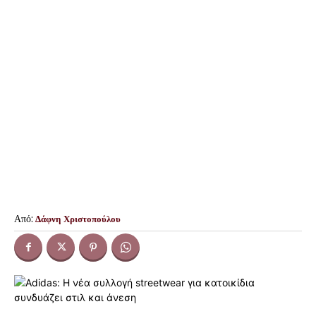
Από:
Δάφνη Χριστοπούλου