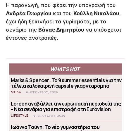
Η παραγωγή, που φέρει την υπογραφή του
Ανδρέα Γεωργίου
και του
Κούλλη Νικολάου
,
έχει ήδη ξεκινήσει τα γυρίσματα, με το
σενάριο της
Βάνας Δημητρίου
να υπόσχεται
έντονες ανατροπές.
WHAT'S HOT
Marks & Spencer: Τα 9 summer essentials για την
τέλεια καλοκαιρινή capsule γκαρνταρόμπα
ΜΟΔΑ
6 ΑΥΓΟΎΣΤΟΥ, 2026
Loreen αναβάλλει την ευρωπαϊκή περιοδεία της
– Νέα σενάρια για επιστροφή στη Eurovision
LIFESTYLE
6 ΑΥΓΟΎΣΤΟΥ, 2026
Ιωάννα Τούνη: Το νέο γυμναστήριο του