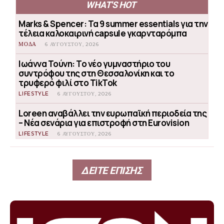
WHAT'S HOT
Marks & Spencer: Τα 9 summer essentials για την
τέλεια καλοκαιρινή capsule γκαρνταρόμπα
ΜΟΔΑ
6 ΑΥΓΟΎΣΤΟΥ, 2026
Ιωάννα Τούνη: Το νέο γυμναστήριο του
συντρόφου της στη Θεσσαλονίκη και το
τρυφερό φιλί στο TikTok
LIFESTYLE
6 ΑΥΓΟΎΣΤΟΥ, 2026
Loreen αναβάλλει την ευρωπαϊκή περιοδεία της
– Νέα σενάρια για επιστροφή στη Eurovision
LIFESTYLE
6 ΑΥΓΟΎΣΤΟΥ, 2026
ΔΕΙΤΕ ΕΠΙΣΗΣ