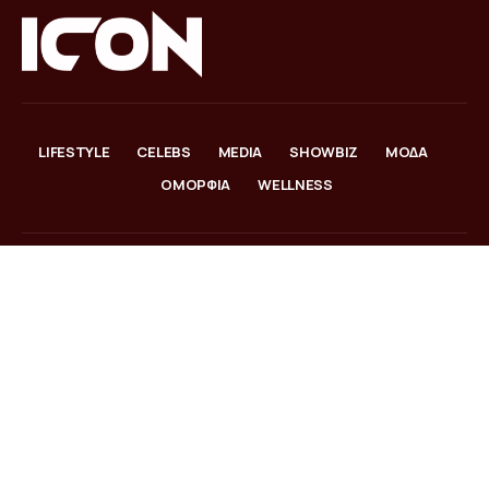
LIFESTYLE
CELEBS
MEDIA
SHOWBIZ
ΜΟΔΑ
ΟΜΟΡΦΙΑ
WELLNESS
Search
© IconMag.gr All Rights Reserved
Ποιοι Είμαστε
|
Επικοινωνία
|
Όροι Χρήσης
|
Πολιτική Απορρήτου