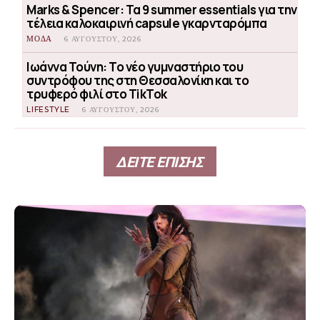
Marks & Spencer: Τα 9 summer essentials για την
τέλεια καλοκαιρινή capsule γκαρνταρόμπα
ΜΟΔΑ
6 ΑΥΓΟΎΣΤΟΥ, 2026
Ιωάννα Τούνη: Το νέο γυμναστήριο του
συντρόφου της στη Θεσσαλονίκη και το
τρυφερό φιλί στο TikTok
LIFESTYLE
6 ΑΥΓΟΎΣΤΟΥ, 2026
ΔΕΙΤΕ ΕΠΙΣΗΣ