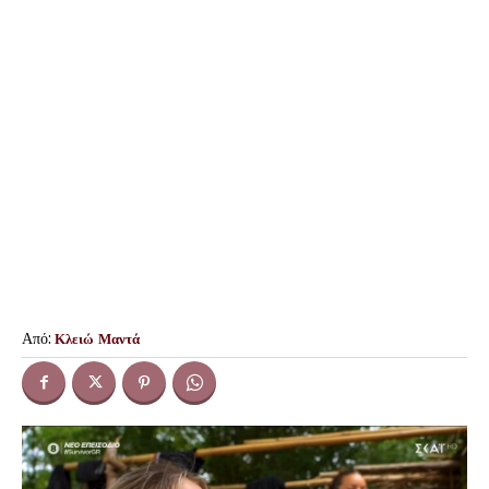
Από:
Κλειώ Μαντά