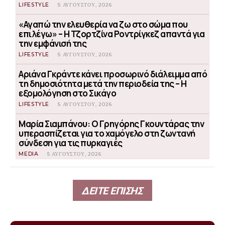
LIFESTYLE
5 ΑΥΓΟΎΣΤΟΥ, 2026
«Αγαπώ την ελευθερία να ζω στο σώμα που
επιλέγω» – Η Τζορτζίνα Ροντρίγκεζ απαντά για
την εμφάνισή της
LIFESTYLE
5 ΑΥΓΟΎΣΤΟΥ, 2026
Αριάνα Γκράντε κάνει προσωρινό διάλειμμα από
τη δημοσιότητα μετά την περιοδεία της – Η
εξομολόγηση στο Σικάγο
LIFESTYLE
5 ΑΥΓΟΎΣΤΟΥ, 2026
Μαρία Σιαμπάνου: Ο Γρηγόρης Γκουντάρας την
υπερασπίζεται για το χαμόγελο στη ζωντανή
σύνδεση για τις πυρκαγιές
MEDIA
5 ΑΥΓΟΎΣΤΟΥ, 2026
ΔΕΙΤΕ ΕΠΙΣΗΣ