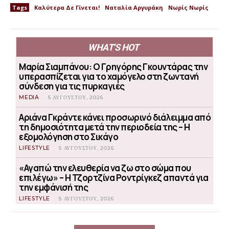
Tags
Καλύτερα Δε Γίνεται!
Ναταλία Αργυράκη
Νωρίς Νωρίς
WHAT'S HOT
Μαρία Σιαμπάνου: Ο Γρηγόρης Γκουντάρας την
υπερασπίζεται για το χαμόγελο στη ζωντανή
σύνδεση για τις πυρκαγιές
MEDIA
5 ΑΥΓΟΎΣΤΟΥ, 2026
Αριάνα Γκράντε κάνει προσωρινό διάλειμμα από
τη δημοσιότητα μετά την περιοδεία της – Η
εξομολόγηση στο Σικάγο
LIFESTYLE
5 ΑΥΓΟΎΣΤΟΥ, 2026
«Αγαπώ την ελευθερία να ζω στο σώμα που
επιλέγω» – Η Τζορτζίνα Ροντρίγκεζ απαντά για
την εμφάνισή της
LIFESTYLE
5 ΑΥΓΟΎΣΤΟΥ, 2026