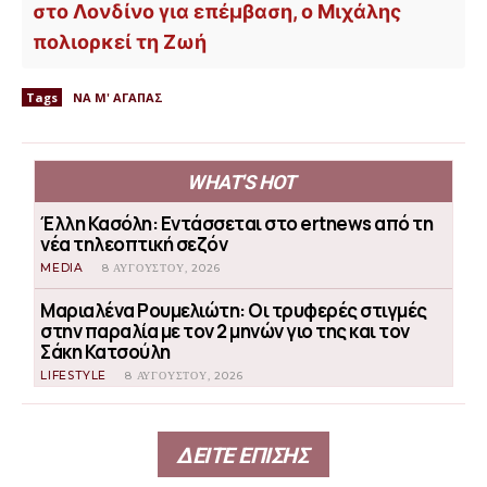
στο Λονδίνο για επέμβαση, ο Μιχάλης
πολιορκεί τη Ζωή
Tags
ΝΑ Μ' ΑΓΑΠΑΣ
WHAT'S HOT
Έλλη Κασόλη: Εντάσσεται στο ertnews από τη
νέα τηλεοπτική σεζόν
MEDIA
8 ΑΥΓΟΎΣΤΟΥ, 2026
Μαριαλένα Ρουμελιώτη: Οι τρυφερές στιγμές
στην παραλία με τον 2 μηνών γιο της και τον
Σάκη Κατσούλη
LIFESTYLE
8 ΑΥΓΟΎΣΤΟΥ, 2026
ΔΕΙΤΕ ΕΠΙΣΗΣ