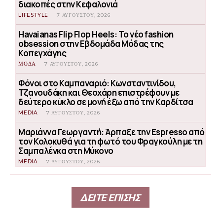
διακοπές στην Κεφαλονιά
LIFESTYLE
7 ΑΥΓΟΎΣΤΟΥ, 2026
Havaianas Flip Flop Heels: Το νέο fashion
obsession στην Εβδομάδα Μόδας της
Κοπεγχάγης
ΜΟΔΑ
7 ΑΥΓΟΎΣΤΟΥ, 2026
Φόνοι στο Καμπαναριό: Κωνσταντινίδου,
Τζανουδάκη και Θεοχάρη επιστρέφουν με
δεύτερο κύκλο σε μονή έξω από την Καρδίτσα
MEDIA
7 ΑΥΓΟΎΣΤΟΥ, 2026
Μαριάννα Γεωργαντή: Άρπαξε την Espresso από
τον Κολοκυθά για τη φωτό του Φραγκούλη με τη
Σαμπαλένκα στη Μύκονο
MEDIA
7 ΑΥΓΟΎΣΤΟΥ, 2026
ΔΕΙΤΕ ΕΠΙΣΗΣ