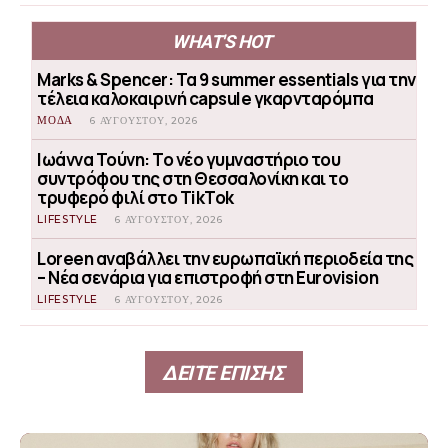
WHAT'S HOT
Marks & Spencer: Τα 9 summer essentials για την
τέλεια καλοκαιρινή capsule γκαρνταρόμπα
ΜΟΔΑ
6 ΑΥΓΟΎΣΤΟΥ, 2026
Ιωάννα Τούνη: Το νέο γυμναστήριο του
συντρόφου της στη Θεσσαλονίκη και το
τρυφερό φιλί στο TikTok
LIFESTYLE
6 ΑΥΓΟΎΣΤΟΥ, 2026
Loreen αναβάλλει την ευρωπαϊκή περιοδεία της
– Νέα σενάρια για επιστροφή στη Eurovision
LIFESTYLE
6 ΑΥΓΟΎΣΤΟΥ, 2026
ΔΕΙΤΕ ΕΠΙΣΗΣ