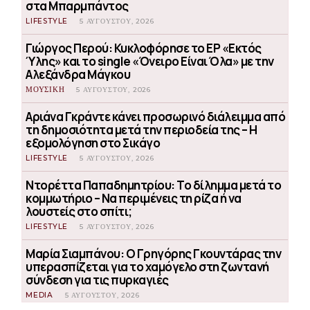
στα Μπαρμπάντος
LIFESTYLE
5 ΑΥΓΟΎΣΤΟΥ, 2026
Γιώργος Περού: Κυκλοφόρησε το EP «Εκτός
Ύλης» και το single «Όνειρο Είναι Όλα» με την
Αλεξάνδρα Μάγκου
ΜΟΥΣΙΚΗ
5 ΑΥΓΟΎΣΤΟΥ, 2026
Αριάνα Γκράντε κάνει προσωρινό διάλειμμα από
τη δημοσιότητα μετά την περιοδεία της – Η
εξομολόγηση στο Σικάγο
LIFESTYLE
5 ΑΥΓΟΎΣΤΟΥ, 2026
Ντορέττα Παπαδημητρίου: Το δίλημμα μετά το
κομμωτήριο – Να περιμένεις τη ρίζα ή να
λουστείς στο σπίτι;
LIFESTYLE
5 ΑΥΓΟΎΣΤΟΥ, 2026
Μαρία Σιαμπάνου: Ο Γρηγόρης Γκουντάρας την
υπερασπίζεται για το χαμόγελο στη ζωντανή
σύνδεση για τις πυρκαγιές
MEDIA
5 ΑΥΓΟΎΣΤΟΥ, 2026