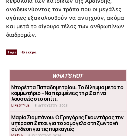
κεφάλαια των κατοίκων της Αρσινόης,
αναδεικνύοντας τον τρόπο που οι μεγάλες
αγάπες εξακολουθούν να αντηχούν, ακόμα
και μετά το σίγουρο τέλος των ανθρωπίνων
διαδρομών.
Tags
Ηλέκτρα
WHAT'S HOT
Ντορέττα Παπαδημητρίου: Το δίλημμα μετά το
κομμωτήριο – Να περιμένεις τη ρίζα ή να
λουστείς στο σπίτι;
LIFESTYLE
5 ΑΥΓΟΎΣΤΟΥ, 2026
Μαρία Σιαμπάνου: Ο Γρηγόρης Γκουντάρας την
υπερασπίζεται για το χαμόγελο στη ζωντανή
σύνδεση για τις πυρκαγιές
MEDIA
5 ΑΥΓΟΎΣΤΟΥ, 2026