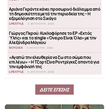
Αριάνα Γκράντε κάνει προσωρινό διάλειμμα από
τη δημοσιότητα μετά την περιοδεία της – Η
εξομολόγηση στο Σικάγο
LIFESTYLE
5 ΑΥΓΟΎΣΤΟΥ, 2026
Γιώργος Περού: Κυκλοφόρησε το EP «Εκτός
Ύλης» και το single «Όνειρο Είναι Όλα» με την
Αλεξάνδρα Μάγκου
ΜΟΥΣΙΚΗ
5 ΑΥΓΟΎΣΤΟΥ, 2026
«Αγαπώ την ελευθερία να ζω στο σώμα που
επιλέγω» – Η Τζορτζίνα Ροντρίγκεζ απαντά για
την εμφάνισή της
LIFESTYLE
5 ΑΥΓΟΎΣΤΟΥ, 2026
ΔΕΙΤΕ ΕΠΙΣΗΣ