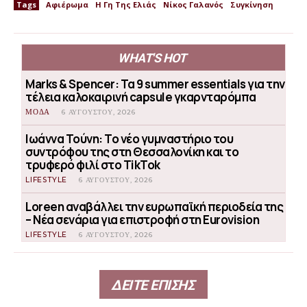
Tags
Αφιέρωμα
Η Γη Της Ελιάς
Νίκος Γαλανός
Συγκίνηση
WHAT'S HOT
Marks & Spencer: Τα 9 summer essentials για την
τέλεια καλοκαιρινή capsule γκαρνταρόμπα
ΜΟΔΑ
6 ΑΥΓΟΎΣΤΟΥ, 2026
Ιωάννα Τούνη: Το νέο γυμναστήριο του
συντρόφου της στη Θεσσαλονίκη και το
τρυφερό φιλί στο TikTok
LIFESTYLE
6 ΑΥΓΟΎΣΤΟΥ, 2026
Loreen αναβάλλει την ευρωπαϊκή περιοδεία της
– Νέα σενάρια για επιστροφή στη Eurovision
LIFESTYLE
6 ΑΥΓΟΎΣΤΟΥ, 2026
ΔΕΙΤΕ ΕΠΙΣΗΣ