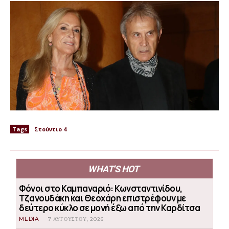
Tags
Στούντιο 4
WHAT'S HOT
Φόνοι στο Καμπαναριό: Κωνσταντινίδου,
Τζανουδάκη και Θεοχάρη επιστρέφουν με
δεύτερο κύκλο σε μονή έξω από την Καρδίτσα
MEDIA
7 ΑΥΓΟΎΣΤΟΥ, 2026