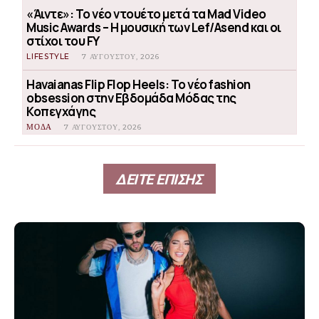
«Άιντε»: Το νέο ντουέτο μετά τα Mad Video
Music Awards – Η μουσική των Lef/Asend και οι
στίχοι του FY
LIFESTYLE
7 ΑΥΓΟΎΣΤΟΥ, 2026
Havaianas Flip Flop Heels: Το νέο fashion
obsession στην Εβδομάδα Μόδας της
Κοπεγχάγης
ΜΟΔΑ
7 ΑΥΓΟΎΣΤΟΥ, 2026
ΔΕΙΤΕ ΕΠΙΣΗΣ