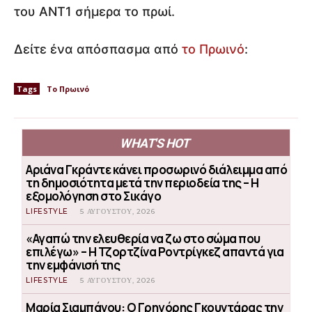
του ΑΝΤ1 σήμερα το πρωί.
Δείτε ένα απόσπασμα από
το Πρωινό
:
Tags
Το Πρωινό
WHAT'S HOT
Αριάνα Γκράντε κάνει προσωρινό διάλειμμα από
τη δημοσιότητα μετά την περιοδεία της – Η
εξομολόγηση στο Σικάγο
LIFESTYLE
5 ΑΥΓΟΎΣΤΟΥ, 2026
«Αγαπώ την ελευθερία να ζω στο σώμα που
επιλέγω» – Η Τζορτζίνα Ροντρίγκεζ απαντά για
την εμφάνισή της
LIFESTYLE
5 ΑΥΓΟΎΣΤΟΥ, 2026
Μαρία Σιαμπάνου: Ο Γρηγόρης Γκουντάρας την