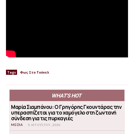
Tags
Φως Στο Τούνελ
WHAT'S HOT
Μαρία Σιαμπάνου: Ο Γρηγόρης Γκουντάρας την
υπερασπίζεται για το χαμόγελο στη ζωντανή
σύνδεση για τις πυρκαγιές
MEDIA
5 ΑΥΓΟΎΣΤΟΥ, 2026