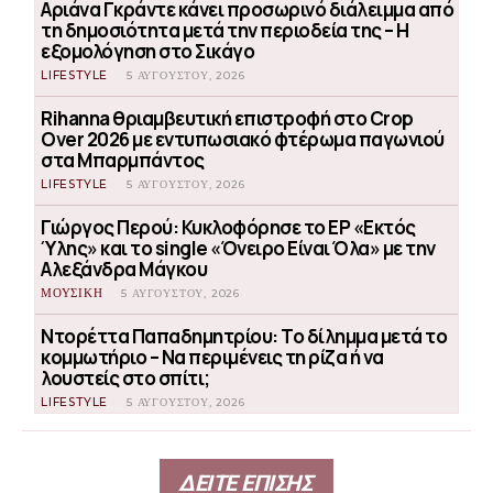
Αριάνα Γκράντε κάνει προσωρινό διάλειμμα από
τη δημοσιότητα μετά την περιοδεία της – Η
εξομολόγηση στο Σικάγο
LIFESTYLE
5 ΑΥΓΟΎΣΤΟΥ, 2026
Rihanna θριαμβευτική επιστροφή στο Crop
Over 2026 με εντυπωσιακό φτέρωμα παγωνιού
στα Μπαρμπάντος
LIFESTYLE
5 ΑΥΓΟΎΣΤΟΥ, 2026
Γιώργος Περού: Κυκλοφόρησε το EP «Εκτός
Ύλης» και το single «Όνειρο Είναι Όλα» με την
Αλεξάνδρα Μάγκου
ΜΟΥΣΙΚΗ
5 ΑΥΓΟΎΣΤΟΥ, 2026
Ντορέττα Παπαδημητρίου: Το δίλημμα μετά το
κομμωτήριο – Να περιμένεις τη ρίζα ή να
λουστείς στο σπίτι;
LIFESTYLE
5 ΑΥΓΟΎΣΤΟΥ, 2026
ΔΕΙΤΕ ΕΠΙΣΗΣ