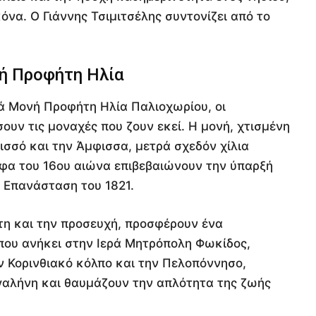
να. Ο Γιάννης Τσιμιτσέλης συντονίζει από το
νή Προφήτη Ηλία
ρά Μονή Προφήτη Ηλία Παλιοχωρίου, οι
ουν τις μοναχές που ζουν εκεί. Η μονή, χτισμένη
σσό και την Άμφισσα, μετρά σχεδόν χίλια
αφα του 16ου αιώνα επιβεβαιώνουν την ύπαρξή
 Επανάσταση του 1821.
τη και την προσευχή, προσφέρουν ένα
 που ανήκει στην Ιερά Μητρόπολη Φωκίδος,
ν Κορινθιακό κόλπο και την Πελοπόννησο,
γαλήνη και θαυμάζουν την απλότητα της ζωής