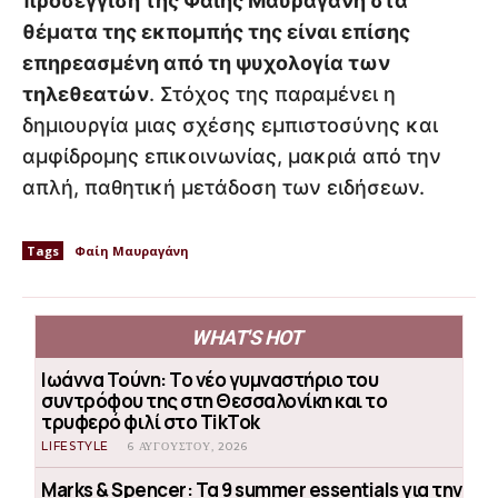
προσέγγιση της Φαίης Μαυραγάνη στα
θέματα της εκπομπής της είναι επίσης
επηρεασμένη από τη ψυχολογία των
τηλεθεατών
. Στόχος της παραμένει η
δημιουργία μιας σχέσης εμπιστοσύνης και
αμφίδρομης επικοινωνίας, μακριά από την
απλή, παθητική μετάδοση των ειδήσεων.
Tags
Φαίη Μαυραγάνη
WHAT'S HOT
Ιωάννα Τούνη: Το νέο γυμναστήριο του
συντρόφου της στη Θεσσαλονίκη και το
τρυφερό φιλί στο TikTok
LIFESTYLE
6 ΑΥΓΟΎΣΤΟΥ, 2026
Marks & Spencer: Τα 9 summer essentials για την