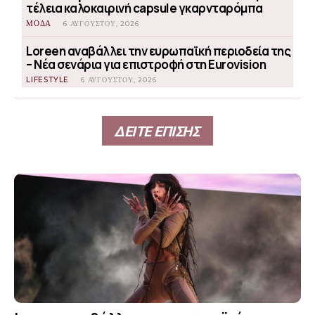
τέλεια καλοκαιρινή capsule γκαρνταρόμπα
ΜΟΔΑ
6 ΑΥΓΟΎΣΤΟΥ, 2026
Loreen αναβάλλει την ευρωπαϊκή περιοδεία της
– Νέα σενάρια για επιστροφή στη Eurovision
LIFESTYLE
6 ΑΥΓΟΎΣΤΟΥ, 2026
ΔΕΙΤΕ ΕΠΙΣΗΣ