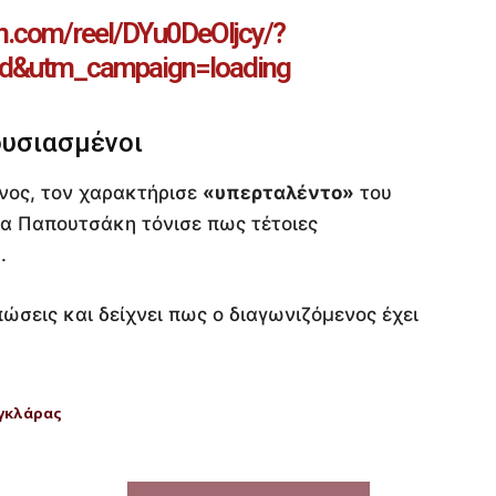
m.com/reel/DYu0DeOIjcy/?
d&utm_campaign=loading
ουσιασμένοι
νος, τον χαρακτήρισε
«υπερταλέντο»
του
να Παπουτσάκη τόνισε πως τέτοιες
.
ώσεις και δείχνει πως ο διαγωνιζόμενος έχει
γκλάρας