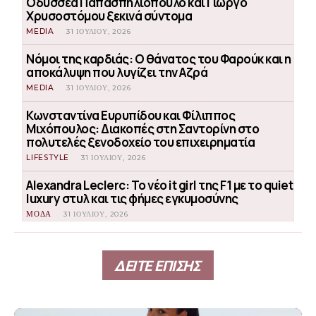
Οδυσσέα Παπασπηλιόπουλο και Γιώργο
Χρυσοστόμου ξεκινά σύντομα
MEDIA
31 ΙΟΥΛΊΟΥ, 2026
Νόμοι της καρδιάς: Ο θάνατος του Φαρούκ και η
αποκάλυψη που λυγίζει την Αζρά
MEDIA
31 ΙΟΥΛΊΟΥ, 2026
Κωνσταντίνα Ευρυπίδου και Φίλιππος
Μιχόπουλος: Διακοπές στη Σαντορίνη στο
πολυτελές ξενοδοχείο του επιχειρηματία
LIFESTYLE
31 ΙΟΥΛΊΟΥ, 2026
Alexandra Leclerc: Το νέο it girl της F1 με το quiet
luxury στυλ και τις φήμες εγκυμοσύνης
ΜΟΔΑ
31 ΙΟΥΛΊΟΥ, 2026
ΔΕΙΤΕ ΕΠΙΣΗΣ