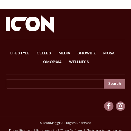
LIFESTYLE
CELEBS
MEDIA
SHOWBIZ
ΜΟΔΑ
ΟΜΟΡΦΙΑ
WELLNESS
Search
© IconMag.gr All Rights Reserved
Ποιοι Είμαστε
|
Επικοινωνία
|
Όροι Χρήσης
|
Πολιτική Απορρήτου