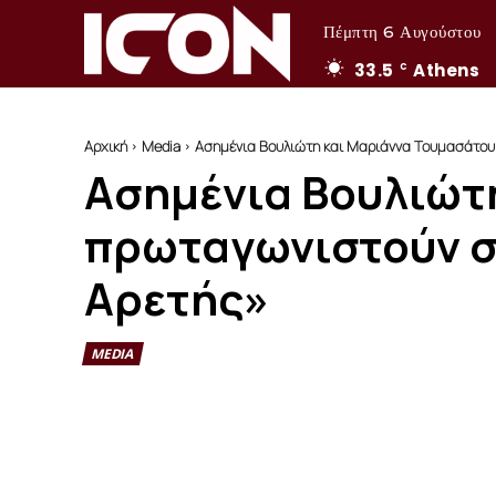
Πέμπτη 6 Αυγούστου
33.5
Athens
C
Αρχική
Media
Ασημένια Βουλιώτη και Μαριάννα Τουμασάτου 
Ασημένια Βουλιώτ
πρωταγωνιστούν στ
Αρετής»
MEDIA