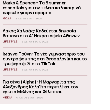
Marks & Spencer: Τα 9 summer
essentials για την τέλεια καλοκαιρινή
capsule γκαρνταρόμπα
ΜΟΔΑ
6 ΑΥΓΟΎΣΤΟΥ, 2026
Λάκης Χαλκιάς: Κηδεύεται δημοσία
δαπάνη στο Α’ Νεκροταφείο Αθηνών
LIFESTYLE
6 ΑΥΓΟΎΣΤΟΥ, 2026
Ιωάννα Τούνη: Το νέο γυμναστήριο του
συντρόφου της στη Θεσσαλονίκη και το
τρυφερό φιλί στο TikTok
LIFESTYLE
6 ΑΥΓΟΎΣΤΟΥ, 2026
Για σένα (Alpha): Η Μαργαρίτα της
Αλεξάνδρας Κολαΐτη περιπλέκει τον
έρωτα Μελίνας και Φίλιππου
MEDIA
6 ΑΥΓΟΎΣΤΟΥ, 2026