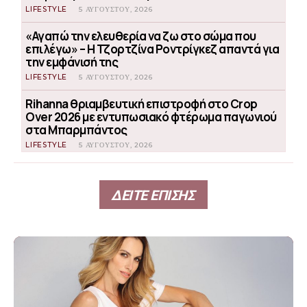
LIFESTYLE
5 ΑΥΓΟΎΣΤΟΥ, 2026
«Αγαπώ την ελευθερία να ζω στο σώμα που
επιλέγω» – Η Τζορτζίνα Ροντρίγκεζ απαντά για
την εμφάνισή της
LIFESTYLE
5 ΑΥΓΟΎΣΤΟΥ, 2026
Rihanna θριαμβευτική επιστροφή στο Crop
Over 2026 με εντυπωσιακό φτέρωμα παγωνιού
στα Μπαρμπάντος
LIFESTYLE
5 ΑΥΓΟΎΣΤΟΥ, 2026
ΔΕΙΤΕ ΕΠΙΣΗΣ