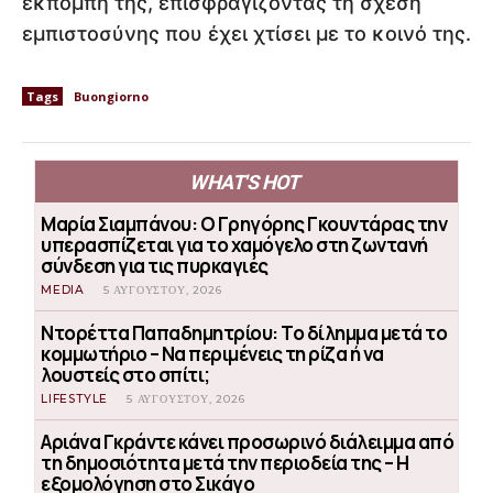
εκπομπή της, επισφραγίζοντας τη σχέση
εμπιστοσύνης που έχει χτίσει με το κοινό της.
Tags
Buongiorno
WHAT'S HOT
Μαρία Σιαμπάνου: Ο Γρηγόρης Γκουντάρας την
υπερασπίζεται για το χαμόγελο στη ζωντανή
σύνδεση για τις πυρκαγιές
MEDIA
5 ΑΥΓΟΎΣΤΟΥ, 2026
Ντορέττα Παπαδημητρίου: Το δίλημμα μετά το
κομμωτήριο – Να περιμένεις τη ρίζα ή να
λουστείς στο σπίτι;
LIFESTYLE
5 ΑΥΓΟΎΣΤΟΥ, 2026
Αριάνα Γκράντε κάνει προσωρινό διάλειμμα από
τη δημοσιότητα μετά την περιοδεία της – Η
εξομολόγηση στο Σικάγο