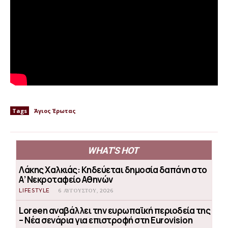
Tags
Άγιος Έρωτας
WHAT'S HOT
Λάκης Χαλκιάς: Κηδεύεται δημοσία δαπάνη στο
Α’ Νεκροταφείο Αθηνών
LIFESTYLE
6 ΑΥΓΟΎΣΤΟΥ, 2026
Loreen αναβάλλει την ευρωπαϊκή περιοδεία της
– Νέα σενάρια για επιστροφή στη Eurovision