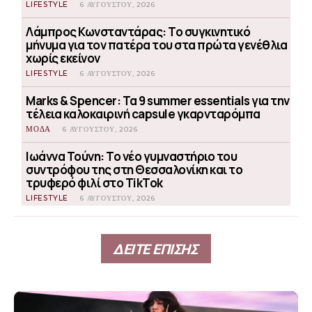
LIFESTYLE
6 ΑΥΓΟΎΣΤΟΥ, 2026
Λάμπρος Κωνσταντάρας: Το συγκινητικό
μήνυμα για τον πατέρα του στα πρώτα γενέθλια
χωρίς εκείνον
LIFESTYLE
6 ΑΥΓΟΎΣΤΟΥ, 2026
Marks & Spencer: Τα 9 summer essentials για την
τέλεια καλοκαιρινή capsule γκαρνταρόμπα
ΜΟΔΑ
6 ΑΥΓΟΎΣΤΟΥ, 2026
Ιωάννα Τούνη: Το νέο γυμναστήριο του
συντρόφου της στη Θεσσαλονίκη και το
τρυφερό φιλί στο TikTok
LIFESTYLE
6 ΑΥΓΟΎΣΤΟΥ, 2026
ΔΕΙΤΕ ΕΠΙΣΗΣ