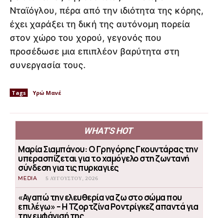
Νταϊόγλου, πέρα από την ιδιότητα της κόρης,
έχει χαράξει τη δική της αυτόνομη πορεία
στον χώρο του χορού, γεγονός που
προσέδωσε μια επιπλέον βαρύτητα στη
συνεργασία τους.
Tags
Υρώ Μανέ
WHAT'S HOT
Μαρία Σιαμπάνου: Ο Γρηγόρης Γκουντάρας την
υπερασπίζεται για το χαμόγελο στη ζωντανή
σύνδεση για τις πυρκαγιές
MEDIA
5 ΑΥΓΟΎΣΤΟΥ, 2026
«Αγαπώ την ελευθερία να ζω στο σώμα που
επιλέγω» – Η Τζορτζίνα Ροντρίγκεζ απαντά για
την εμφάνισή της