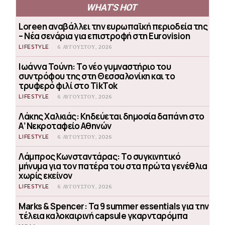
WHAT'S HOT
Loreen αναβάλλει την ευρωπαϊκή περιοδεία της
– Νέα σενάρια για επιστροφή στη Eurovision
LIFESTYLE
6 ΑΥΓΟΎΣΤΟΥ, 2026
Ιωάννα Τούνη: Το νέο γυμναστήριο του
συντρόφου της στη Θεσσαλονίκη και το
τρυφερό φιλί στο TikTok
LIFESTYLE
6 ΑΥΓΟΎΣΤΟΥ, 2026
Λάκης Χαλκιάς: Κηδεύεται δημοσία δαπάνη στο
Α’ Νεκροταφείο Αθηνών
LIFESTYLE
6 ΑΥΓΟΎΣΤΟΥ, 2026
Λάμπρος Κωνσταντάρας: Το συγκινητικό
μήνυμα για τον πατέρα του στα πρώτα γενέθλια
χωρίς εκείνον
LIFESTYLE
6 ΑΥΓΟΎΣΤΟΥ, 2026
Marks & Spencer: Τα 9 summer essentials για την
τέλεια καλοκαιρινή capsule γκαρνταρόμπα