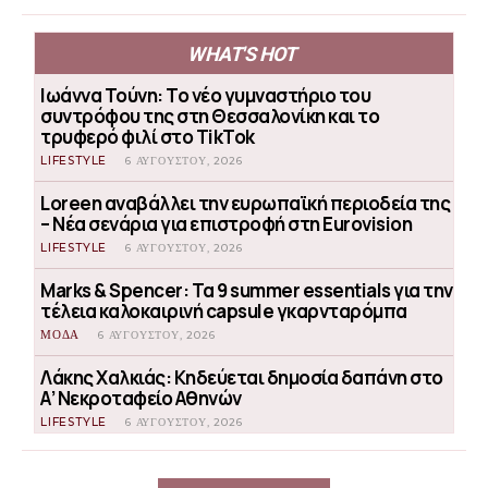
WHAT'S HOT
Ιωάννα Τούνη: Το νέο γυμναστήριο του
συντρόφου της στη Θεσσαλονίκη και το
τρυφερό φιλί στο TikTok
LIFESTYLE
6 ΑΥΓΟΎΣΤΟΥ, 2026
Loreen αναβάλλει την ευρωπαϊκή περιοδεία της
– Νέα σενάρια για επιστροφή στη Eurovision
LIFESTYLE
6 ΑΥΓΟΎΣΤΟΥ, 2026
Marks & Spencer: Τα 9 summer essentials για την
τέλεια καλοκαιρινή capsule γκαρνταρόμπα
ΜΟΔΑ
6 ΑΥΓΟΎΣΤΟΥ, 2026
Λάκης Χαλκιάς: Κηδεύεται δημοσία δαπάνη στο
Α’ Νεκροταφείο Αθηνών
LIFESTYLE
6 ΑΥΓΟΎΣΤΟΥ, 2026