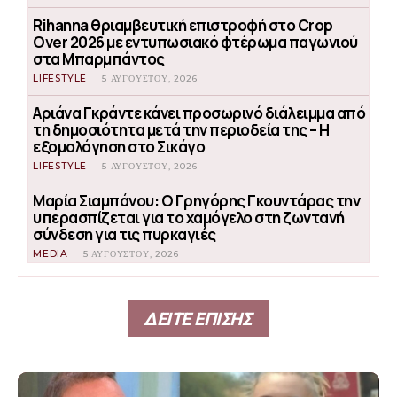
Rihanna θριαμβευτική επιστροφή στο Crop
Over 2026 με εντυπωσιακό φτέρωμα παγωνιού
στα Μπαρμπάντος
LIFESTYLE
5 ΑΥΓΟΎΣΤΟΥ, 2026
Αριάνα Γκράντε κάνει προσωρινό διάλειμμα από
τη δημοσιότητα μετά την περιοδεία της – Η
εξομολόγηση στο Σικάγο
LIFESTYLE
5 ΑΥΓΟΎΣΤΟΥ, 2026
Μαρία Σιαμπάνου: Ο Γρηγόρης Γκουντάρας την
υπερασπίζεται για το χαμόγελο στη ζωντανή
σύνδεση για τις πυρκαγιές
MEDIA
5 ΑΥΓΟΎΣΤΟΥ, 2026
ΔΕΙΤΕ ΕΠΙΣΗΣ