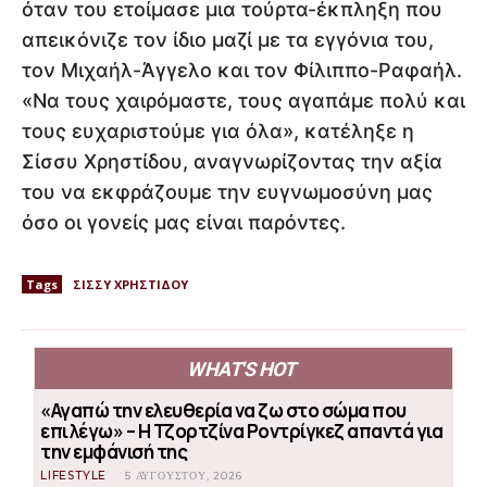
όταν του ετοίμασε μια τούρτα-έκπληξη που
απεικόνιζε τον ίδιο μαζί με τα εγγόνια του,
τον Μιχαήλ-Άγγελο και τον Φίλιππο-Ραφαήλ.
«Να τους χαιρόμαστε, τους αγαπάμε πολύ και
τους ευχαριστούμε για όλα», κατέληξε η
Σίσσυ Χρηστίδου, αναγνωρίζοντας την αξία
του να εκφράζουμε την ευγνωμοσύνη μας
όσο οι γονείς μας είναι παρόντες.
Tags
ΣΙΣΣΥ ΧΡΗΣΤΙΔΟΥ
WHAT'S HOT
«Αγαπώ την ελευθερία να ζω στο σώμα που
επιλέγω» – Η Τζορτζίνα Ροντρίγκεζ απαντά για
την εμφάνισή της
LIFESTYLE
5 ΑΥΓΟΎΣΤΟΥ, 2026